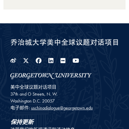
Weibo
Twitter
Facebook
LinkedIn
Flickr
YouTube
美中全球议题对话项目
37th and O Streets, N. W.
Washington
D.C.
20057
电子邮件:
uschinadialogue@georgetown.edu
保持更新