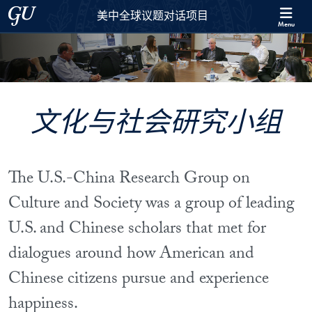
Skip to 美中全球议题对话项目 Full Site Menu
Skip to main content
Georgetown University
美中全球议题对话项目
Menu
文化与社会研究小组
The U.S.-China Research Group on
Culture and Society was a group of leading
U.S. and Chinese scholars that met for
dialogues around how American and
Chinese citizens pursue and experience
happiness.