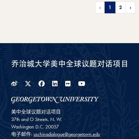
‹
1
2
›
Weibo
Twitter
Facebook
LinkedIn
Flickr
YouTube
美中全球议题对话项目
37th and O Streets, N. W.
Washington
D.C.
20057
电子邮件:
uschinadialogue@georgetown.edu