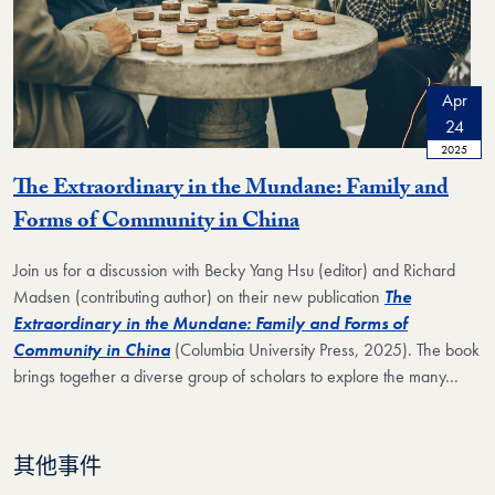
Apr
24
2025
The Extraordinary in the Mundane: Family and
Forms of Community in China
Join us for a discussion with Becky Yang Hsu (editor) and Richard
Madsen (contributing author) on their new publication
The
Extraordinary in the Mundane: Family and Forms of
Community in China
(Columbia University Press, 2025). The book
brings together a diverse group of scholars to explore the many…
其他事件