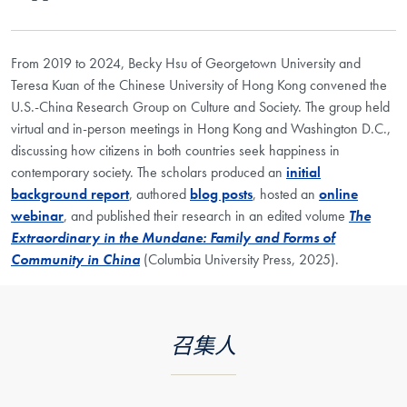
From 2019 to 2024, Becky Hsu of Georgetown University and
Teresa Kuan of the Chinese University of Hong Kong convened the
U.S.-China Research Group on Culture and Society. The group held
virtual and in-person meetings in Hong Kong and Washington D.C.,
discussing how citizens in both countries seek happiness in
contemporary society. The scholars produced an
initial
background report
, authored
blog posts
, hosted an
online
webinar
, and published their research in an edited volume
The
Extraordinary in the Mundane: Family and Forms of
Community in China
(Columbia University Press, 2025).
召集人