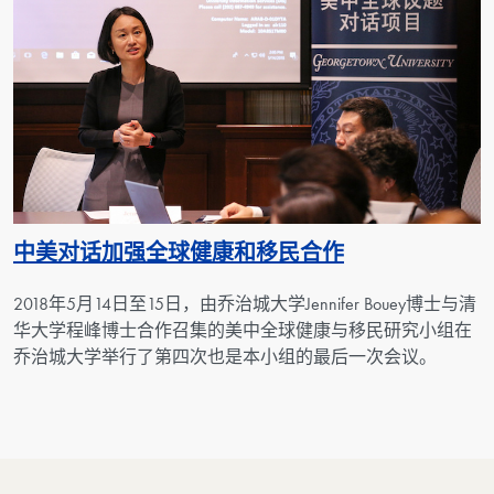
中美对话加强全球健康和移民合作
2018
年
5
月
14
日至
15
日，由乔治城大学
Jennifer Bouey
博士与清
华大学程峰博士合作召集的美中全球健康与移民研究小组在
乔治城大学举行了第四次也是本小组的最后一次会议。