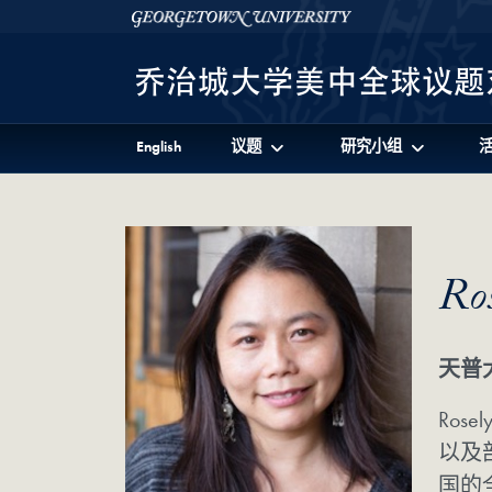
Skip to 美中全球议题对话项目 Full Site Menu
Skip to main content
Georgetown University
English
议题
研究小组
Ro
天普
Ro
以及
国的