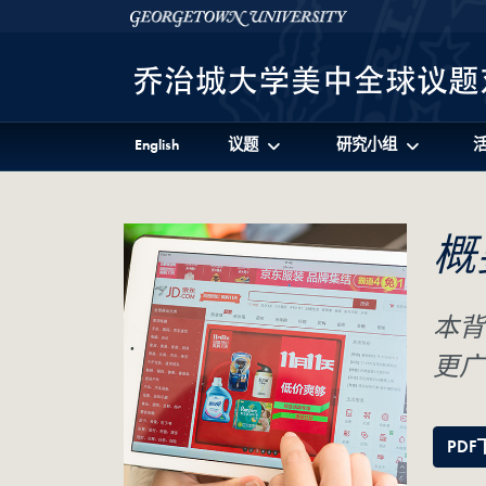
Skip to 美中全球议题对话项目 Full Site Menu
Skip to main content
Georgetown University
English
议题
研究小组
概
本背
更广
PDF