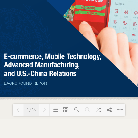
1/36
Loading PDF 126% ...