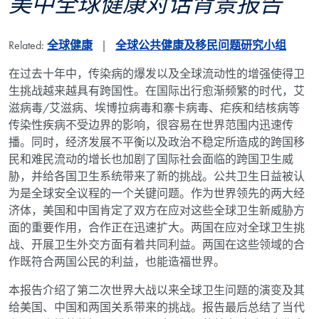
美中全球健康对话背景报告
Related:
全球健康
全球公共健康及移民问题研究小组
在过去十年中，传染病的爆发以及全球流动性的增强使得卫
生挑战越来越具有跨国性。在国际出行愈渐频繁的时代，艾
滋病毒/艾滋病、埃博拉病毒和寨卡病毒、疟疾和结核病等
传染性疾病不受边界的影响，很容易在世界范围内迅速传
播。同时，经济发展不平衡以及政治不稳定所造成的跨国移
民和难民流动的增长也加剧了国际社会面临的跨国卫生威
胁，并给各国卫生系统带来了新的挑战。公共卫生日益被认
为是全球安全议程的一个关键问题。作为世界领先的两大经
济体，美国和中国肯定了双方在应对这些全球卫生新威胁方
面的重要作用，合作正在迅速扩大。两国在应对全球卫生挑
战、开展卫生外交方面有着共同利益。两国在这些领域的合
作既符合两国公民的利益，也能造福世界。
本报告介绍了第二次世界大战以来全球卫生问题的演变及其
给美国、中国和两国关系带来的挑战。报告最后总结了当代