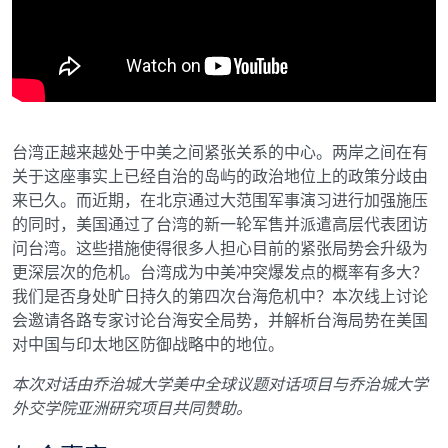
台湾正越来越处于中美之间紧张关系的中心。两岸之间在有
关于这座事实上已经自治的岛屿的政治地位上的政策分歧由
来已久。而近期，在北京通过大范围军事演习进行加强施压
的同时，美国通过了台湾的新一轮军售并派遣高层代表团访
问台湾。这些措施使得很多人担心目前的紧张局势会升级为
更深层次的危机。台湾成为中美冲突爆发点的概率有多大？
我们是否身处旷日持久的第四次台海危机中？本次线上讨论
会邀请各路专家讨论台海安全局势，并解析台海局势在美国
对中国与印太地区防御战略中的地位。
本次对话由乔治城大学美中全球议题对话项目与乔治城大学
外交学院亚洲研究项目共同赞助。