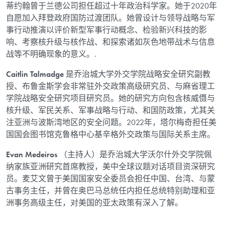
蒂约翰曾于兰德公司担任超过十年政治科学家。她于2020年
自愿加入拜登政府国防过渡团队。她曾设计与领导战略与军
事行动推演以评价新型军事行动概念、检验新兴科技的影
响、考察核升级与核作战、和探索诸如灰色地带战术与信息
战等不明确现象的意义。.
Caitlin Talmadge
是乔治城大学外交学院战略安全研究副教
授、布鲁金斯学会非常驻外交政策高级研究员、与麻省理工
学院战略安全研究项目研究员。她的研究方向包含核威慑与
核升级、军民关系、军事战略与行动、和国防政策，尤其关
注亚洲与波斯湾地区的安全问题。2022年，塔尔梅奇担任美
国国会图书馆克鲁格中心基辛格外交政策与国际关系主席。
Evan Medeiros
（主持人）是乔治城大学沃尔什外交学院佩
纳家族亚洲研究首席教授，美中全球议题对话项目资深研究
员。麦艾文曾于美国国家安全委员会担任中国、台湾、与蒙
古事务主任，并曾在奥巴马总统任内担任总统特别助理和亚
洲事务高级主任，对美国的亚太政策有深入了解。