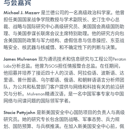
与会嘉宾
Michael J. Mazarr
是兰德公司的一名高级政治科学家。他曾
担任美国国家战争学院教授与学术副院长、史汀生中心总
裁、战略与国际研究中心高级研究员、美国国会高级国防助
理、与美国参谋长联席会议主席特别助理。他的研究方向包
含美国国防政策与军力结构、虚假信息与信息操控、东亚战
略安全、核武器与核威慑、和不确定性下的判断与决策。
James Mulvenon
现为通讯技术和信息研究与工程公司Peraton
Labs分析总监。他曾为SOSi担任情报整合总监。在任期间，
他招募并培养了接近四十人的汉语、阿拉伯语、波斯语、达
里语、普什图语、乌尔都语、俄语、和朝鲜语语言分析师团
队，为公共和私营部门客户提供与网络和科技有关的前沿研
究与分析。Mulvenon精通汉语，是一名中国军事专家与中国
网络与间谍问题的国际领军学者。
Stacie Pettyjohn
是新美国安全中心国防项目的负责人与高级
研究员。她的研究专长包含国防战略、军事态势、兵力规
划、国防预算、与兵棋推演。在加入新美国安全中心前，佩