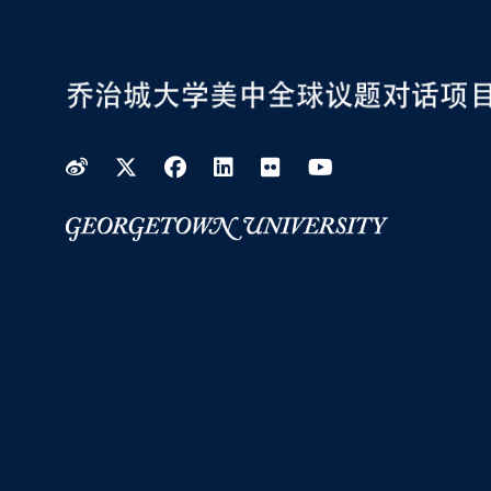
Weibo
Twitter
Facebook
LinkedIn
Flickr
YouTube