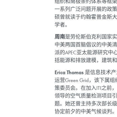
组织和南极条约体系等框
一系列广泛问题开展的政
硕曾就读于约翰霍普金斯大
学者。
周南
是劳伦斯伯克利国家
中美两国首脑倡议的中美清
派的APEC亚太能源研究
括能源和排放建模，建筑
Erica Thomas
是信息技术产业
运营Green Grid，
策委员会。在加入ITI之前
领导的空气质量检测项目
题。她还曾主持多次部长级
协定前夕的中美气候谈判