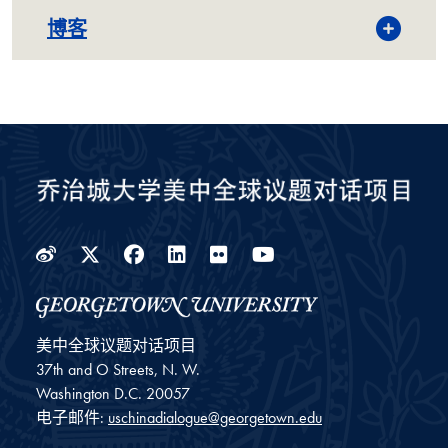
博客
Weibo
Twitter
Facebook
LinkedIn
Flickr
YouTube
美中全球议题对话项目
37th and O Streets, N. W.
Washington
D.C.
20057
电子邮件:
uschinadialogue@georgetown.edu