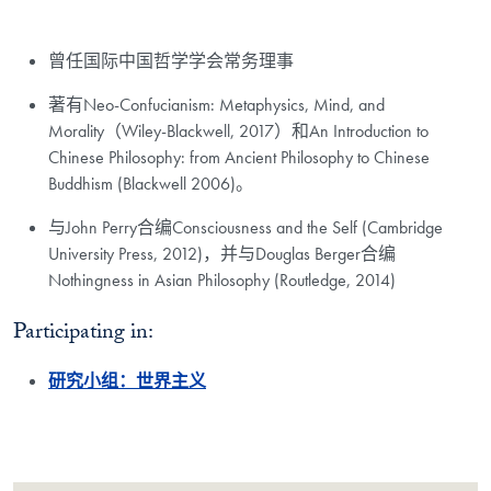
曾任国际中国哲学学会常务理事
著有Neo-Confucianism: Metaphysics, Mind, and
Morality（Wiley-Blackwell, 2017）和An Introduction to
Chinese Philosophy: from Ancient Philosophy to Chinese
Buddhism (Blackwell 2006)。
与John Perry合编Consciousness and the Self (Cambridge
University Press, 2012)，并与Douglas Berger合编
Nothingness in Asian Philosophy (Routledge, 2014)
Participating in:
研究小组：世界主义