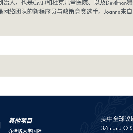
始人，也是CMN和杜克儿童医院、以及Devilthon
是网络团队的新程序员与政策竞赛选手。Joanne来
美中全球议
其他项目
37th and O St
乔治城大学国际