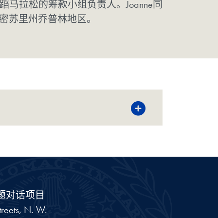
舞蹈马拉松的筹款小组负责人。Joanne同
自密苏里州乔普林地区。
题对话项目
reets, N. W.