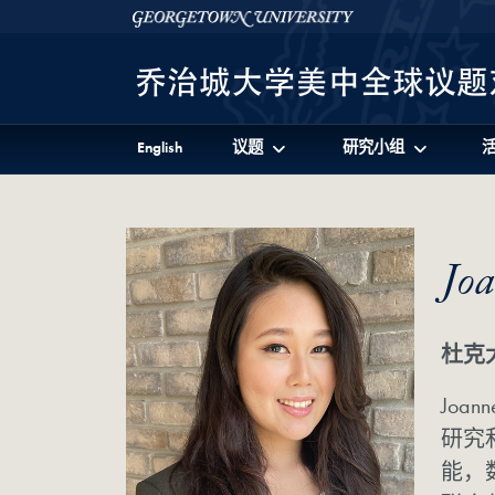
Skip to 美中全球议题对话项目 Full Site Menu
Skip to main content
Georgetown University
English
议题
研究小组
Jo
杜克
Jo
研究
能，