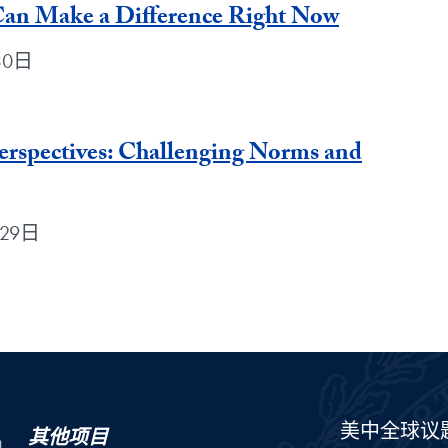
 Can Make a Difference Right Now
月30日
erspectives: Challenging Norms and
月29日
美中全球议
其他项目