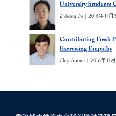
University Students
Zhihang Du | 2016年11
Contributing Fresh P
Exercising Empathy
Clay Garner | 2016年11