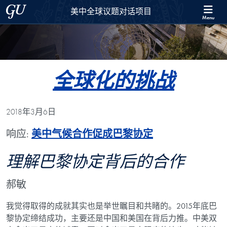
Skip to 美中全球议题对话项目 Full Site Menu
Skip to main content
Georgetown University
美中全球议题对话项目
Menu
全球化的挑战
2018年3月6日
响应:
美中气候合作促成巴黎协定
理解巴黎协定背后的合作
郝敏
我觉得取得的成就其实也是举世瞩目和共睹的。
2015
年底巴
黎协定缔结成功，主要还是中国和美国在背后力推。中美双