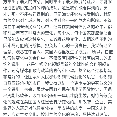
方拿出了最大的诚意，同时拿出了最大限度的让步，才能够
促成巴黎协定最终的缔约成功。这是我们能看得到的。另
外，那些不能被看得到的，但是确实能够被感受到的，就是
气候变化对全球环境、对人类社会带来的危害和影响。不管
是在中国普通民众的心中，还是在美国普通民众的心中，都
和前些年有了非常大的变化。每个人、每个国家都应该尽自
己所能去应对这种变化，去减缓这种变化，去把这些不利的
因素尽可能的消除掉，担负起自己的一份责任。我觉得这个
理念、观念在中国人、美国人心里发生了改变。
所以，在推
动气候变化中美合作中，不仅仅有国际性的具有约束力的条
约的诞生——这是气候变化领域最新的全球性的合作纲领文
件，还有媒体和政府政策的宣传和带动。整个这个过程都是
非常好的，让国家和人民都认识到气候变化的危害，认识到
自身应该承担的责任，我觉得这是一个更重要的更有意义的
一个进步。
未来，虽然美国政府现在退出了巴黎协定，但退
出周期比较长，收到退出通知一年后才能生效，对待气候变
化的观点在美国国内还是会有所变化的。
州政府、企业、实
业界的人还是对气候变化持非常支持的态度。中国这边也一
样，应对气候变化，控制气候变化的进度，尽快达到峰值，