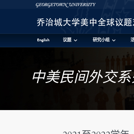
Skip to 美中全球议题对话项目 Full Site Menu
Skip to main content
Georgetown University
English
议题
研究小组
中美民间外交系