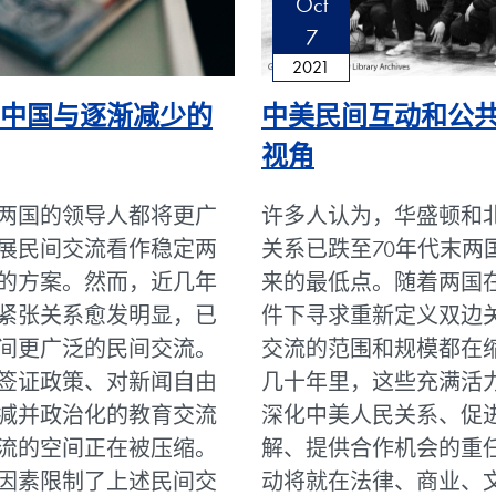
Oct
7
2021
中国与逐渐减少的
中美民间互动和公
视角
两国的领导人都将更广
许多人认为，华盛顿和
展民间交流看作稳定两
关系已跌至70年代末两
的方案。然而，近几年
来的最低点。随着两国
紧张关系愈发明显，已
件下寻求重新定义双边
间更广泛的民间交流。
交流的范围和规模都在
签证政策、对新闻自由
几十年里，这些充满活
减并政治化的教育交流
深化中美人民关系、促
流的空间正在被压缩。
解、提供合作机会的重
因素限制了上述民间交
动将就在法律、商业、