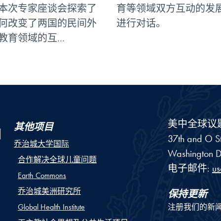
本次专家座谈会探索了
育等领域双方互动的发
何改变了两国的民间外
进行对话。
教育领域的互
…
美中全球议
其他项目
37th and O St
乔治城大学国际
Washington
D
合作解决全球儿童问题
电子邮件:
u
Earth Commons
乔治城美洲研究所
保持更新
Global Health Institute
注册我们的新