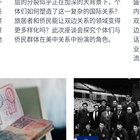
外
层的分裂似乎正在加深的大背景下，个
盛
美
体们如何塑造了这一复杂的国际关系？
内
察
旅居者和侨民能让双边关系的领域变得
双
察
更多样化吗？此次座谈会探究个体们与
边
吻
侨民群体在美中关系中扮演的角色。
话
业
流