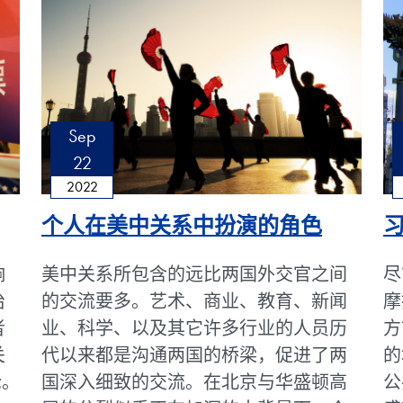
Sep
22
2022
个人在美中关系中扮演的角色
响
美中关系所包含的远比两国外交官之间
尽
治
的交流要多。艺术、商业、教育、新闻
摩
者
业、科学、以及其它许多行业的人员历
方
关
代以来都是沟通两国的桥梁，促进了两
的
论。
国深入细致的交流。在北京与华盛顿高
公