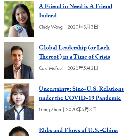
A Friend in Need is A Friend
Indeed
Cindy Wang | 2020年5月3日
Global Leadership (or Lack
Thereof) in a Time of Crisis
Cole McFaul | 2020年5月3日
Uncertainty: Sino-U.S. Relations
under the COVID-19 Pandemic
Geng Zhao | 2020年5月3日
Ebbs and Flows of U.S.-China