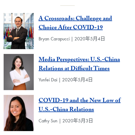
A Crossroads: Challenge and
Choice After COVID-19
Bryan Carapucci | 2020年5月4日
Media Perspectives: U.S.-China
Relations at Difficult Times
Yunfei Dai | 2020年5月4日
COVID-19 and the New Low of
U.S.-China Relations
Cathy Sun | 2020年5月3日