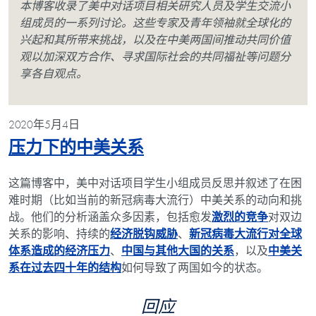
本博客收录了美中对话项目相关研究人员及学生交流小
组成员的一系列讨论。这些专家及青年领袖就全球化的
兴起和其所带来挑战，以及在中美两国间推动共同价值
观以加深双方合作、寻求国际社会的共同福祉等问题分
享各自观点。
2020年5月4日
Blog Post
压力下的中美关系
这篇博客中，美中对话项目学生小组成员反思并叙述了在困
难时期（比如当前的新冠病毒大流行）中美关系的动向和挑
战。他们的分析涵盖众多因素，包括愈发
激烈的竞争
对双边
关系的影响、持续的
经济脱钩威胁
、
新冠病毒大流行对全球
体系造成的经济压力
、
中国与其他大国的关系
，以及
中美关
系在过去四十年的结构
如何导致了两国如今的状态。
回应