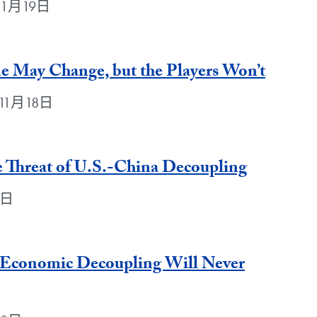
年11月19日
e May Change, but the Players Won’t
9年11月18日
e Threat of U.S.-China Decoupling
8日
 Economic Decoupling Will Never