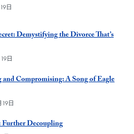
月19日
cret: Demystifying the Divorce That’s
1月19日
 and Compromising: A Song of Eagle
1月19日
 Further Decoupling