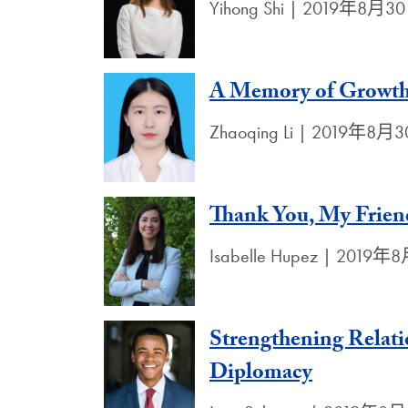
Yihong Shi | 2019年8月3
A Memory of Growth
Zhaoqing Li | 2019年8月
Thank You, My Frien
Isabelle Hupez | 2019
Strengthening Relat
Diplomacy