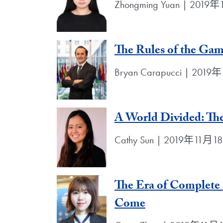
Zhongming Yuan | 2019
The Rules of the Gam
Bryan Carapucci | 201
A World Divided: Th
Cathy Sun | 2019年11月1
The Era of Complete
Come