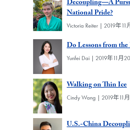
Decoupling—A Pursui
National Pride?
Victoria Reiter | 2019年
Do Lessons from the 
Yunfei Dai | 2019年11月
Walking on Thin Ice
Cindy Wang | 2019年11
U.S.-China Decoupl