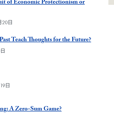
t of Economic Protectionism or
11月20日
Past Teach Thoughts for the Future?
20日
月19日
ing: A Zero-Sum Game?