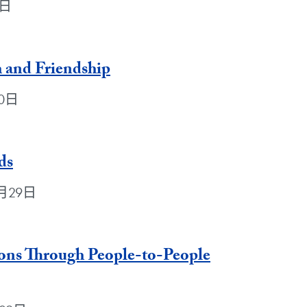
0日
 and Friendship
30日
ds
年8月29日
ions Through People-to-People