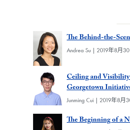
The Behind-the-Scen
Andrea Su | 2019年8月3
Ceiling and Visibili
Georgetown Initiativ
Junming Cui | 2019年8月
The Beginning of a 