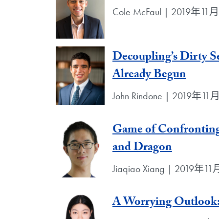
Cole McFaul | 2019年11
Decoupling’s Dirty Se
Already Begun
John Rindone | 2019年1
Game of Confronting
and Dragon
Jiaqiao Xiang | 2019年1
A Worrying Outlook: