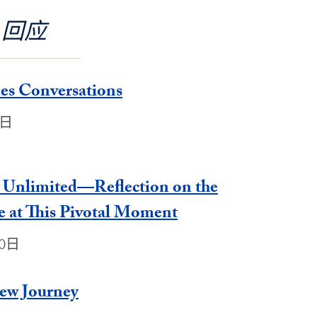
回应
es Conversations
0日
ty Unlimited—Reflection on the
e at This Pivotal Moment
30日
New Journey