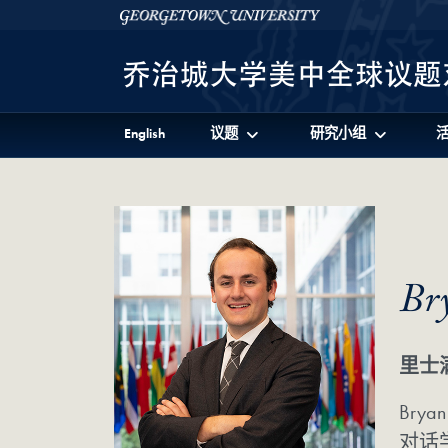
Skip to 美中全球议题对话项目 Full Site Menu
Skip to main content
Georgetown University
English
议题
研究小组
Br
里士
Bry
对话