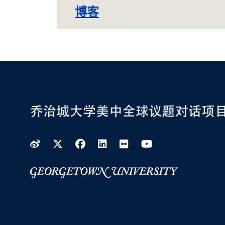
博客
Weibo
Twitter
Facebook
LinkedIn
Flickr
YouTube