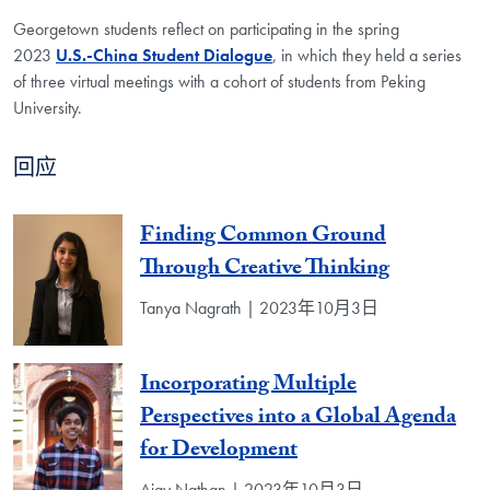
Georgetown students reflect on participating in the spring
2023
U.S.-China Student Dialogue
, in which they held a series
of three virtual meetings with a cohort of students from Peking
University.
回应
Finding Common Ground
Through Creative Thinking
Tanya Nagrath | 2023年10月3日
Incorporating Multiple
Perspectives into a Global Agenda
for Development
Ajay Nathan | 2023年10月3日