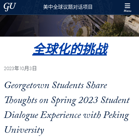
Skip to 美中全球议题对话项目 Full Site Menu
Skip to main content
Georgetown University
美中全球议题对话项目
Menu
全球化的挑战
2023年10月3日
Georgetown Students Share
Thoughts on Spring 2023 Student
Dialogue Experience with Peking
University