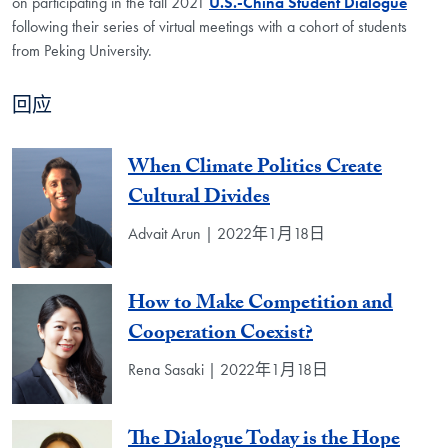
on participating in the fall 2021
U.S.-China Student Dialogue
following their series of virtual meetings with a cohort of students
from Peking University.
回应
When Climate Politics Create
Cultural Divides
Advait Arun | 2022年1月18日
How to Make Competition and
Cooperation Coexist?
Rena Sasaki | 2022年1月18日
The Dialogue Today is the Hope