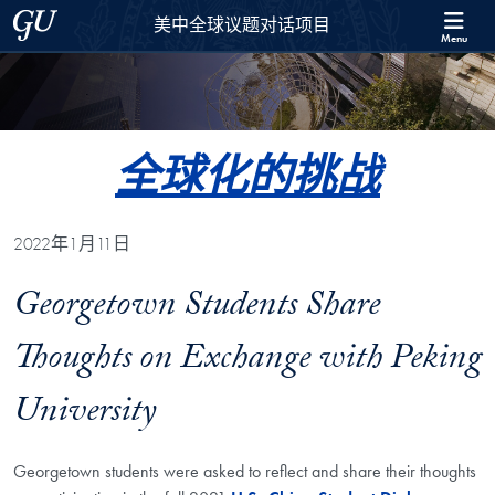
Skip to 美中全球议题对话项目 Full Site Menu
Skip to main content
Georgetown University
美中全球议题对话项目
Menu
全球化的挑战
2022年1月11日
Georgetown Students Share
Thoughts on Exchange with Peking
University
Georgetown students were asked to reflect and share their thoughts