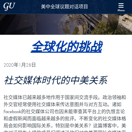
Skip to 美中全球议题对话项目 Full Site Menu
Skip to main content
Georgetown University
美中全球议题对话项目
Menu
全球化的挑战
2020年1月28日
社交媒体时代的中美关系
社交媒体已越来越多地作用于国家间交流手段。政治领袖和
外交官经常使用社交媒体来传达意图并与对方互动。诸如
Facebook的社交媒体公司也因未能审查其平台上的仇恨言论
和虚假新闻而面临越来越多的批评。不断变化的社交媒体格
局会如何影响国际关系，特别是中美关系？这篇博客中，美